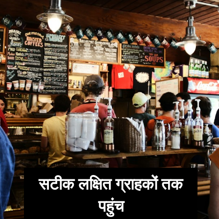
सटीक लक्षित ग्राहकों तक
पहुंच